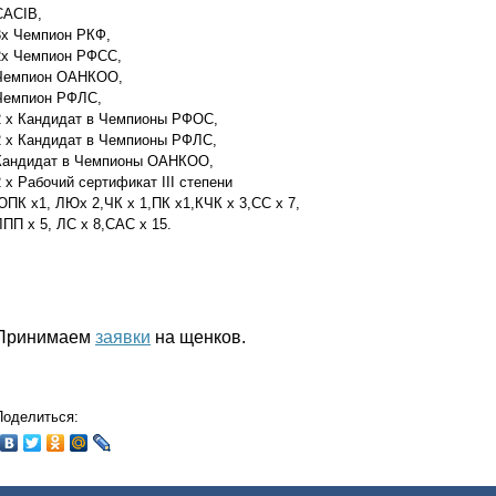
CACIB,
3x Чемпион РКФ,
2х Чемпион РФСС,
Чемпион ОАНКОО,
Чемпион РФЛС,
2 x Кандидат в Чемпионы РФОС,
2 х Кандидат в Чемпионы РФЛС,
Кандидат в Чемпионы ОАНКОО,
2 x Рабочий сертификат III степени
ЮПК х1, ЛЮх 2,ЧК х 1,ПК х1,КЧК х 3,CC х 7,
ЛПП х 5, ЛС х 8,САС х 15.
Принимаем
заявки
на щенков.
Поделиться: