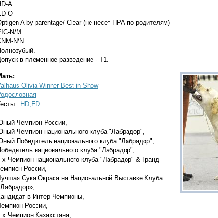
HD-А
ED-О
Optigen A by parentage/ Clear (не несет ПРА по родителям)
EIC-N/M
CNM-N/N
Полнозубый.
Допуск в племенное разведение - Т1.
Мать:
Valhaus Olivia Winner Best in Show
Родословная
Тесты:
HD,ED
Юный Чемпион России,
Юный Чемпион национального клуба "Лабрадор",
Юный Победитель национального клуба "Лабрадор",
Победитель национального клуба "Лабрадор",
2 х Чемпион национального клуба "Лабрадор" & Гранд
чемпион России,
Лучшая Сука Окраса на Национальной Выставке Клуба
«Лабрадор»,
Кандидат в Интер Чемпионы,
Чемпион России,
2 х Чемпион Казахстана,