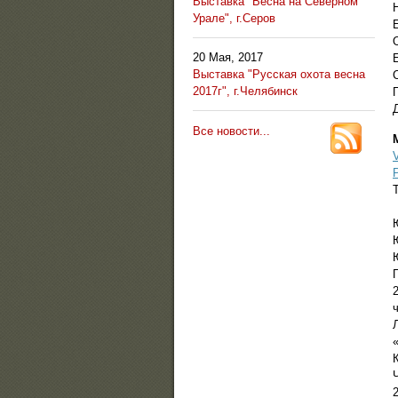
Выставка "Весна на Северном
Урале", г.Серов
20 Мая, 2017
Выставка "Русская охота весна
2017г", г.Челябинск
Все новости...