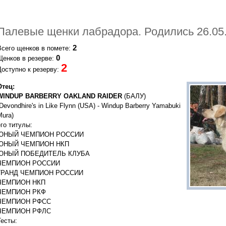
Палевые щенки лабрадора. Родились 26.05
2
Всего щенков в помете:
0
Щенков в резерве:
2
Доступно к резерву:
Отец:
WINDUP BARBERRY OAKLAND RAIDER
(БАЛУ)
(Devondhire's in Like Flynn (USA) - Windup Barberry Yamabuki
Mura)
его титулы:
ЮНЫЙ ЧЕМПИОН РОССИИ
ЮНЫЙ ЧЕМПИОН НКП
ЮНЫЙ ПОБЕДИТЕЛЬ КЛУБА
ЧЕМПИОН РОССИИ
ГРАНД ЧЕМПИОН РОССИИ
ЧЕМПИОН НКП
ЧЕМПИОН РКФ
ЧЕМПИОН РФСС
ЧЕМПИОН РФЛС
Тесты: