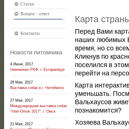
Статьи
Вопрос - ответ
Карта стран
Карта "Вальхаус"
Перед Вами карт
Контакты
наших любимых В
время, но со все
Новости питомника
Кликнув по красн
поселился в этом
4 Июня, 2017
Чемпионат РКФ, г. Ектаринбург
перейти на перс
28 Мая, 2017
Карта интерактив
Выставка собак в г. Челябинск
уменьшать. Посм
27 Мая, 2017
Вальхаусов живе
Международная выставка собак
познакомится?
"Inter-Omsk 2017", г. Омск
Хозяева Вальхау
21 Мая, 2017