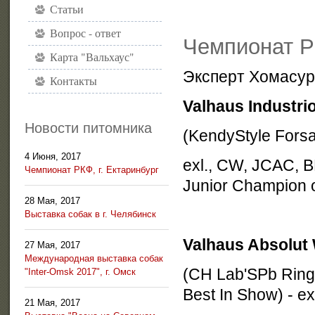
Статьи
Вопрос - ответ
Чемпионат РК
Карта "Вальхаус"
Эксперт Хомасур
Контакты
Valhaus Industr
Новости питомника
(KendyStyle Forsa
4 Июня, 2017
exl., CW, JCAC, B
Чемпионат РКФ, г. Ектаринбург
Junior Champion o
28 Мая, 2017
Выставка собак в г. Челябинск
Valhaus Absolut
27 Мая, 2017
Международная выставка собак
(CH Lab'SPb Ring
"Inter-Omsk 2017", г. Омск
Best In Show) - e
21 Мая, 2017