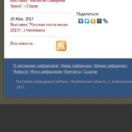
Выставка "Весна на Северном
Урале", г.Серов
Поделиться:
20 Мая, 2017
Выставка "Русская охота весна
2017г", г.Челябинск
Все новости...
О питомнике лабрадоров
Наши лабрадоры
Щенки лабрадора
|
|
|
Новости
Фото лабрадоров
Контакты
Ссылки
|
|
|
Питомник лабрадоров ValHaus. Челябинская область. п. Новогорны
2017.